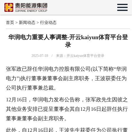
首页
>
新闻动态
>
行业动态
华润电力重要人事调整-开云kaiyun体育平台登
录
2025-07-18 / 来源：开云kaiyun体育平台登录
张军政已辞任华润电力控股有限公司(以下简称“华润
电力”)执行董事兼董事会副主席职务，王波获委任为
公司执行董事兼总裁。
12月16日，华润电力发布公告称，张军政先生因彼之
其他业务安排已提呈董事会其自12月16日起辞任执行
董事兼董事会副主席职务。
此外，自12月16日起，王波先生获委任为公司执行董