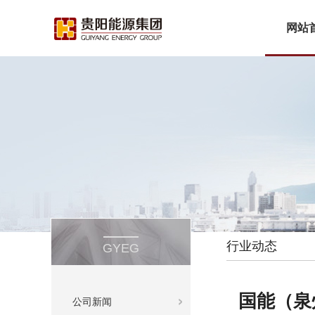
网站
行业动态
GYEG
国能（泉
公司新闻