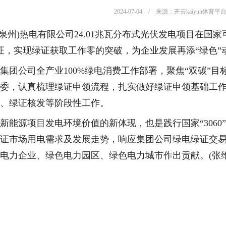
2024-07-04 / 来源：开云kaiyun体育平
能(泉州)热电有限公司24.01兆瓦分布式光伏发电项目在
绿证，实现绿证获取工作零的突破，为企业发展再添“绿色”
集团公司全产业100%绿电消费工作部署，聚焦“双碳”
委，认真梳理绿证申领流程，扎实做好绿证申领基础工
、绿证核发等阶段性工作。
新能源项目发电环境价值的新体现，也是践行国家“306
证市场用电需求及发展走势，响应集团公司绿电绿证交
电力企业、绿色电力园区、绿色电力城市作出贡献。(张维