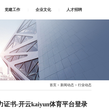
党建工作
企业文化
人才招聘
|
|
首页
>
新闻动态
>
行业动态
书-开云kaiyun体育平台登录