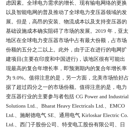
虑因素。全球电力需求的增长、现有输电网络的更换
以及智能电网的普及推动了全球电力变压器领域的发
展。但是，高昂的安装、物流成本以及支持变压器的
基础设施成本确实阻碍了市场的发展。2019 年，亚太
地区在全球电力变压器市场中占有最大份额，占市场
份额的五分之二以上。此外，由于正在进行的电网扩
建项目(主要在印度和中国进行)，该地区很有可能出
现最高的复合年增长率，即预测期内的复合年增长率
为 9.0%。值得注意的是，另一方面，北美市场恰好占
据了超过四分之一的市场份额。值得注意的是，电力
变压器行业的主要参与者包括 CG Power and Industrial
Solutions Ltd.、Bharat Heavy Electricals Ltd.、EMCO
Ltd.、施耐德电气 SE、通用电气 Kirloskar Electric Co.
Ltd.、西门子股份公司、特变电工股份有限公司、日