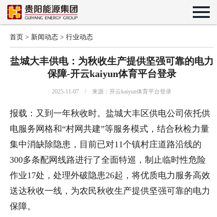
首页
>
新闻动态
>
行业动态
盐城大丰供电：为秋收生产提供坚强可靠的电力
保障-开云kaiyun体育平台登录
2025-11-07 / 来源：开云kaiyun体育平台登录
报载：又到一年秋收时。盐城大丰区供电公司依托供
电服务网格和“村网共建”等服务模式，结合秋检力量
集中消缺除隐患，目前已对11个镇村庄道路沿线的
300多条配网线路进行了全面特巡，制止临时性危险
作业17处，处理外破隐患26起，将优质电力服务高效
送达秋收一线，为农民秋收生产提供坚强可靠的电力
保障。