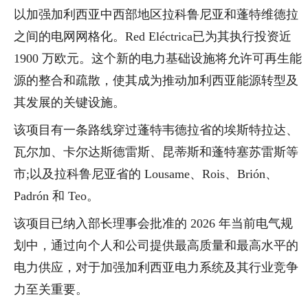
以加强加利西亚中西部地区拉科鲁尼亚和蓬特维德拉
之间的电网网格化。Red Eléctrica已为其执行投资近
1900 万欧元。这个新的电力基础设施将允许可再生能
源的整合和疏散，使其成为推动加利西亚能源转型及
其发展的关键设施。
该项目有一条路线穿过蓬特韦德拉省的埃斯特拉达、
瓦尔加、卡尔达斯德雷斯、昆蒂斯和蓬特塞苏雷斯等
市;以及拉科鲁尼亚省的 Lousame、Rois、Brión、
Padrón 和 Teo。
该项目已纳入部长理事会批准的 2026 年当前电气规
划中，通过向个人和公司提供最高质量和最高水平的
电力供应，对于加强加利西亚电力系统及其行业竞争
力至关重要。