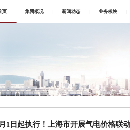
首页
集团概况
新闻动态
业务板块
|
|
|
|
年9月1日起执行！上海市开展气电价格联动调