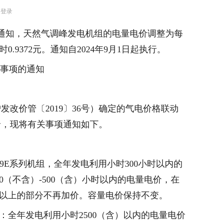
台登录
的通知，天然气调峰发电机组的电量电价调整为每
.9372元。通知自2024年9月1日起执行。
事项的通知
改价管〔2019〕36号）确定的气电价格联动
价，现将有关事项通知如下。
峰9E系列机组，全年发电利用小时300小时以内的
0（不含）-500（含）小时以内的电量电价，在
含）以上的部分不再加价。容量电价保持不变。
：全年发电利用小时2500（含）以内的电量电价