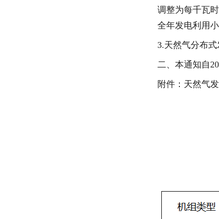
调整为每千瓦时0
全年发电利用小
3.天然气分布式
二、本通知自20
附件：天然气发