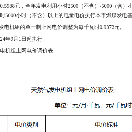
.5988元，全年发电利用小时2500（不含）-5000（含
时5000小时（不含）以上的电量电价执行本市燃煤发电
发电机组的单一制上网电价调整为每千瓦时0.9372元。
24年9月1日起执行。
电机组上网电价调价表