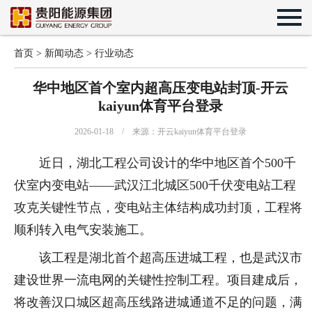
首页
>
新闻动态
>
行业动态
华中地区首个室内超高压变电站封顶-开云
kaiyun体育平台登录
2026-01-18 / 来源：开云kaiyun体育平台登录
近日，湖北工程公司设计的华中地区首个500千
伏室内变电站——武汉江北城区500千伏变电站工程
攻克关键性节点，变电站主体结构成功封顶，工程将
顺利转入电气安装施工。
该工程是湖北首个超高压进城工程，也是武汉市
建设世界一流电网的关键性控制工程。项目建成后，
将改善汉口城区超高压线路进城通道不足的问题，满