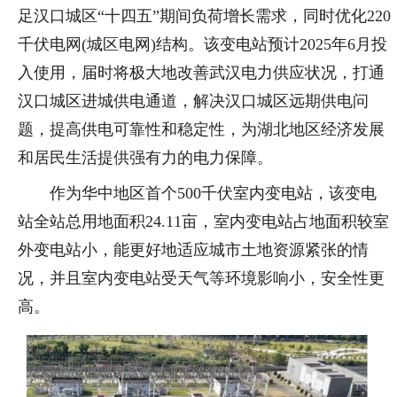
足汉口城区“十四五”期间负荷增长需求，同时优化220
千伏电网(城区电网)结构。该变电站预计2025年6月投
入使用，届时将极大地改善武汉电力供应状况，打通
汉口城区进城供电通道，解决汉口城区远期供电问
题，提高供电可靠性和稳定性，为湖北地区经济发展
和居民生活提供强有力的电力保障。
作为华中地区首个500千伏室内变电站，该变电
站全站总用地面积24.11亩，室内变电站占地面积较室
外变电站小，能更好地适应城市土地资源紧张的情
况，并且室内变电站受天气等环境影响小，安全性更
高。