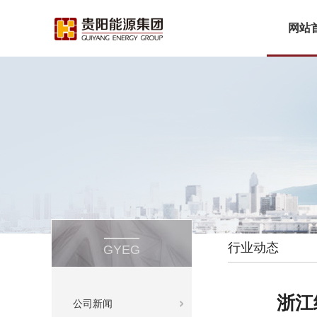
网站
行业动态
GYEG
浙江
公司新闻