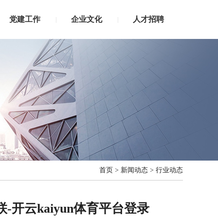
党建工作
企业文化
人才招聘
|
|
首页
>
新闻动态
>
行业动态
开云kaiyun体育平台登录