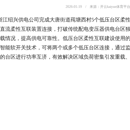
2026-01-19 / 来源：开云kaiyun体育平
，浙江绍兴供电公司完成大唐街道莼塘西村5个低压台区柔性
直流柔性互联装置连接，打破传统配电变压器供电台区
载情况，提高供电可靠性。低压台区柔性互联建设使用
智能软开关技术，可将两个或多个低压台区连接，通过
的台区进行功率互济，有效解决区域负荷密集引发重载