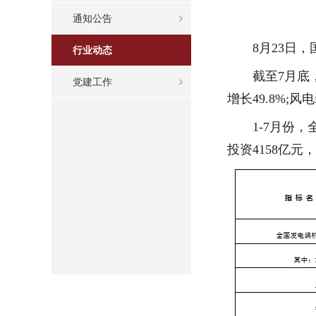
通知公告
8月23日，国
行业动态
截至7月底，全
党建工作
增长49.8%;风
1-7月份，全
投资4158亿元