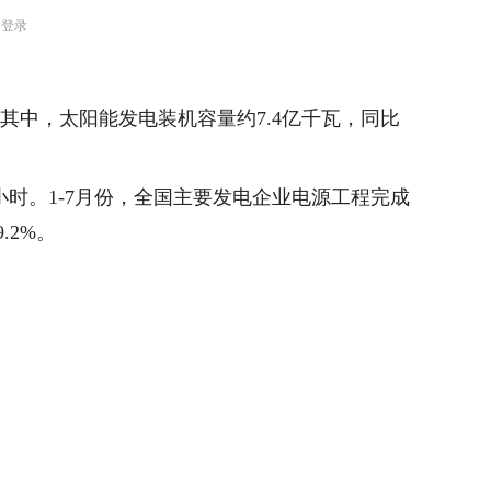
台登录
。其中，太阳能发电装机容量约7.4亿千瓦，同比
小时。1-7月份，全国主要发电企业电源工程完成
.2%。