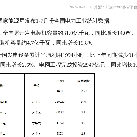
2026-01-20 / 来源：开云kaiyun体育平
家能源局发布1-7月份全国电力工业统计数据。
国累计发电装机容量约31.0亿千瓦，同比增长14.0%
电装机容量约4.7亿千瓦，同比增长19.8%。
国发电设备累计平均利用1994小时，比上年同期减少91
，同比增长2.6%。电网工程完成投资2947亿元，同比增长19