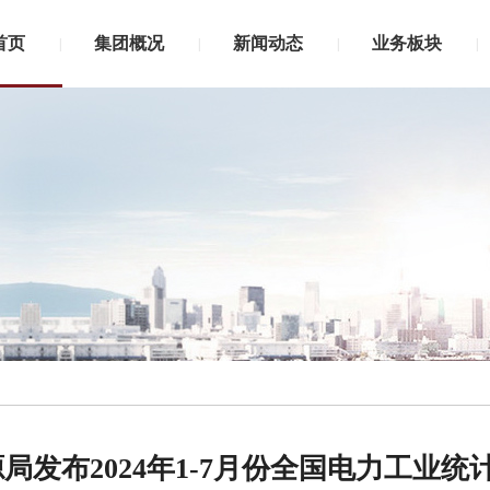
首页
集团概况
新闻动态
业务板块
|
|
|
|
局发布2024年1-7月份全国电力工业统计