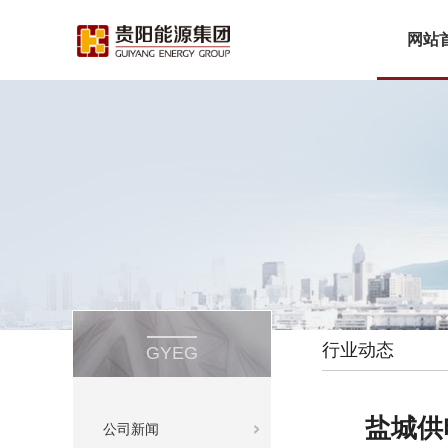
网站
行业动态
GYEG
盐城供
公司新闻