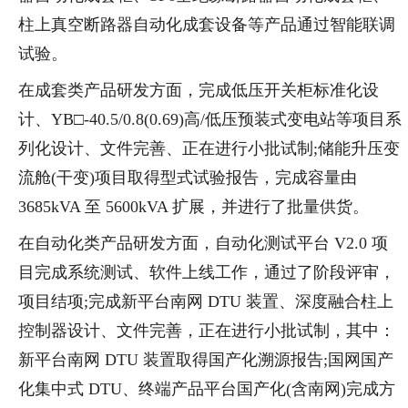
柱上真空断路器自动化成套设备等产品通过智能联调
试验。
在成套类产品研发方面，完成低压开关柜标准化设
计、YB□-40.5/0.8(0.69)高/低压预装式变电站等项目系
列化设计、文件完善、正在进行小批试制;储能升压变
流舱(干变)项目取得型式试验报告，完成容量由
3685kVA 至 5600kVA 扩展，并进行了批量供货。
在自动化类产品研发方面，自动化测试平台 V2.0 项
目完成系统测试、软件上线工作，通过了阶段评审，
项目结项;完成新平台南网 DTU 装置、深度融合柱上
控制器设计、文件完善，正在进行小批试制，其中：
新平台南网 DTU 装置取得国产化溯源报告;国网国产
化集中式 DTU、终端产品平台国产化(含南网)完成方