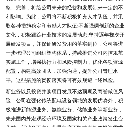
整、完善，将给公司未来的经营和发展带来一定的不
利影响。为此，公司将不断积极扩充人才队伍，并采
取各种措施稳定和激励人才队伍;不断强调创新的企业
文化，积极跟踪行业技术的发展动态;坚持逐年梯次开
展研发项目，并保证研发费用的落实到位，公司将进
一步梳理公司组织架构体系，持续推进公司内控规范
实施工作，增强执行力和风险控制力，优化各项资源
配置，构建高效团队，加强沟通，提升公司管理水
平。这些措施的贯彻落实将可有效规避上述风险。
新业务以及投资并购项目发展不达预期及商誉减值风
险：公司在强化传统配电设备领域的发展优势外，积
极推进新能源业务、氢能业务、储能业务等新业务，
未来国内外宏观经济环境及国家相关产业政策发生变