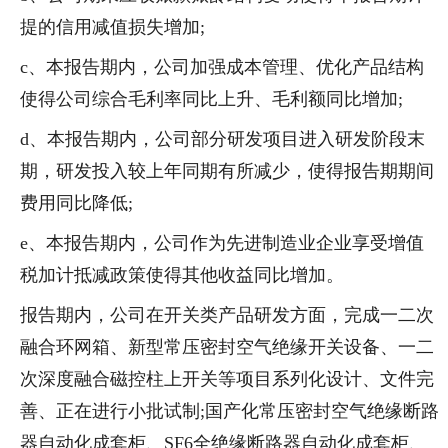
提的信用减值损失增加;
c、本报告期内，公司加强成本管理、优化产品结构
使得公司综合毛利率同比上升、毛利额同比增加;
d、本报告期内，公司部分研发项目进入研发阶段末
期，研发投入较上年同期有所减少，使得报告期期间
费用同比降低;
e、本报告期内，公司作为先进制造业企业享受增值
税加计抵减政策使得其他收益同比增加。
报告期内，公司在开关类产品研发方面，完成一二次
融合环网箱、新型常压密封空气绝缘开关设备、一二
次深度融合磁控柱上开关等项目系列化设计、文件完
善、正在进行小批试制;国产化常压密封空气绝缘断路
器自动化成套柜、SF6全绝缘断路器自动化成套柜、