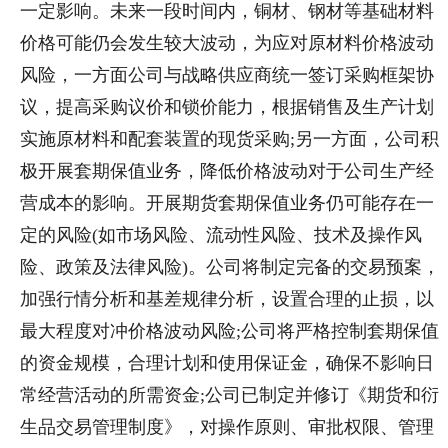
一定影响。未来一段时间内，铜材、钢材等基础材料
价格可能仍会发生较大波动，为应对原材料价格波动
风险，一方面公司与战略供应商统一签订采购框架协
议，提高采购议价和锁价能力，根据销售及生产计划
实施原材料和配套装置的现货采购;另一方面，公司积
极开展套期保值业务，降低价格波动对于公司生产经
营成本的影响。开展期货套期保值业务仍可能存在一
定的风险(如市场风险、流动性风险、技术及操作风
险、政策及法律风险)。公司将制定完备的交易预案，
加强行情分析和基差规律分析，设置合理的止损，以
最大程度对冲价格波动风险;公司将严格控制套期保值
的资金规模，合理计划和使用保证金，确保不影响日
常经营活动的所需资金;公司已制定并修订《期货和衍
生品交易管理制度》，对操作原则、审批权限、管理