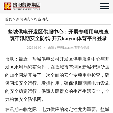
首页
>
新闻动态
>
行业动态
盐城供电开发区供服中心：开展专项用电检查
筑牢汛期安全防线-开云kaiyun体育平台登录
2026-02-05 / 来源：开云kaiyun体育平台登录
报载：最近，盐城供电公司开发区供电服务中心与开
发区水利局紧密合作，在盐城市亭湖区新城街道所属
的10个闸站开展了一次全面的安全专项用电检查，确
保闸坝安全运行、发挥作用，确保汛期期间电力设施
的安全稳定运行，保障人民群众的生产生活安全，全
力构筑安全防汛网。
在汛期来临之际，电力供应的稳定性尤为重要。盐城