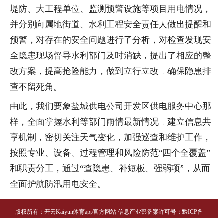
堤防、大工程单位、监测预警设施等项目用电情况，
并分别向属地街道、水利工程安全责任人做出提醒和
预警，对存在的安全问题进行了分析，对检查发现安
全隐患现场督导水利部门及时消缺，提出了相应的整
改方案，提高抢险能力，做到立行立改，确保隐患排
查不留死角。
由此，我们要象盐城供电公司开发区供电服务中心那
样，全面掌握水利等部门雨情最新情况，建立信息共
享机制，密切关注天气变化，加强巡查和维护工作，
按照专业、设备、过程管理和风险防范“四个全覆盖”
和职责分工，通过“查隐患、补短板、强弱项”，从而
全面护航防汛用电安全。
版权所有：开云Kaiyun体育app官方网站 信息产业部备案许可号：黔I
CP备