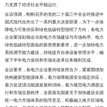
力支撑了经济社会平稳运行。
会议强调，刚刚召开的党的二十届三中全会对推进中
国式现代化作出了一系列重大决策部署，为下一步保
障电力可靠供应和绿色低碳转型指明了方向，各电力
企业要深刻领会当前电力市场建设与市场秩序、电力
绿色低碳转型面临的新形势新要求，进一步加快电力
系统调节能力建设，持续提升自身设备管理水平，确
保下半年电力保供和市场化改革任务顺利完成。
会议要求，各电力企业要持续发挥合力，紧紧围绕加
快构建新型能源体系，着力保障能源安全稳定供应，
着力促进清洁能源发展和消纳，着力规范电力调度运
行和市场交易秩序，全面落实国家关于加快建设全国
统一电力市场体系的指导意见，积极融入南方区域电