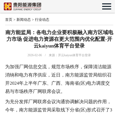
首页
>
新闻动态
>
行业动态
南方能监局：各电力企业要积极融入南方区域电
力市场 促进电力资源在更大范围内优化配置-开
云kaiyun体育平台登录
2026-02-06 / 来源：开云kaiyun体育平台登录
为加强厂网信息交流，规范市场秩序，保障清洁能源
消纳和电力有序供应，近日，南方能源监管局组织召
开2024年上半年广东、广西、海南省(区)电力调度交
易与市场秩序厂网联席会议。
为充分发挥厂网联席会议沟通协调解决问题的作用，
今年，南方能源监管局采取线下分省(区)形式召开了3