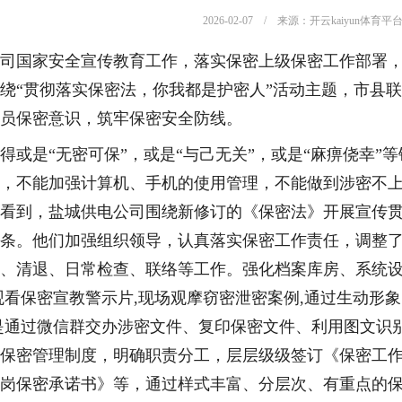
2026-02-07 / 来源：开云kaiyun体育平
司国家安全宣传教育工作，落实保密上级保密工作部署
绕“贯彻落实保密法，你我都是护密人”活动主题，市县
员保密意识，筑牢保密安全防线。
得或是“无密可保”，或是“与己无关”，或是“麻痹侥幸
，不能加强计算机、手机的使用管理，不能做到涉密不
看到，盐城供电公司围绕新修订的《保密法》开展宣传
条。他们加强组织领导，认真落实保密工作责任，调整
、清退、日常检查、联络等工作。强化档案库房、系统
观看保密宣教警示片,现场观摩窃密泄密案例,通过生动形
是通过微信群交办涉密文件、复印保密文件、利用图文识
保密管理制度，明确职责分工，层层级级签订《保密工
岗保密承诺书》等，通过样式丰富、分层次、有重点的