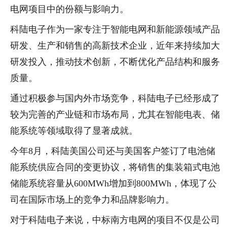
电网项目中的份额与影响力。
科陆电子作为一家专注于智能电网和新能源领域产品
研发、生产和销售的高新技术企业，近年来持续加大
研发投入，推动技术创新，不断优化产品结构和服务
质量。
通过积极参与国内外市场竞争，科陆电子已经形成了
较为完善的产业链和市场布局，尤其在智能电表、储
能系统等领域取得了显著成就。
今年8月，科陆美国公司还与美国客户签订了电池储
能系统供应合同的变更协议，将销售的集装箱式电池
储能系统容量从600MWh增加到800MWh，体现了公
司在国际市场上的竞争力和品牌影响力。
对于科陆电子来说，中标南方电网的项目不仅是公司