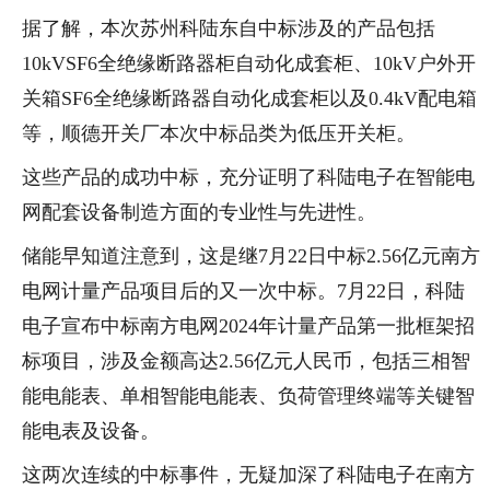
据了解，本次苏州科陆东自中标涉及的产品包括
10kVSF6全绝缘断路器柜自动化成套柜、10kV户外开
关箱SF6全绝缘断路器自动化成套柜以及0.4kV配电箱
等，顺德开关厂本次中标品类为低压开关柜。
这些产品的成功中标，充分证明了科陆电子在智能电
网配套设备制造方面的专业性与先进性。
储能早知道注意到，这是继7月22日中标2.56亿元南方
电网计量产品项目后的又一次中标。7月22日，科陆
电子宣布中标南方电网2024年计量产品第一批框架招
标项目，涉及金额高达2.56亿元人民币，包括三相智
能电能表、单相智能电能表、负荷管理终端等关键智
能电表及设备。
这两次连续的中标事件，无疑加深了科陆电子在南方