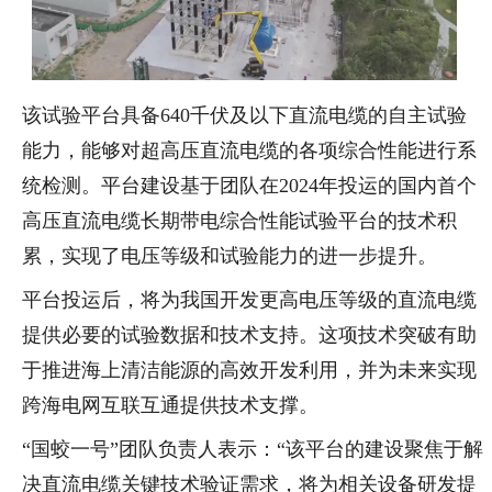
该试验平台具备640千伏及以下直流电缆的自主试验
能力，能够对超高压直流电缆的各项综合性能进行系
统检测。平台建设基于团队在2024年投运的国内首个
高压直流电缆长期带电综合性能试验平台的技术积
累，实现了电压等级和试验能力的进一步提升。
平台投运后，将为我国开发更高电压等级的直流电缆
提供必要的试验数据和技术支持。这项技术突破有助
于推进海上清洁能源的高效开发利用，并为未来实现
跨海电网互联互通提供技术支撑。
“国蛟一号”团队负责人表示：“该平台的建设聚焦于解
决直流电缆关键技术验证需求，将为相关设备研发提