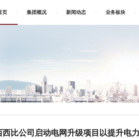
首页
集团概况
新闻动态
业务板块
|
|
|
|
西比公司启动电网升级项目以提升电力可靠