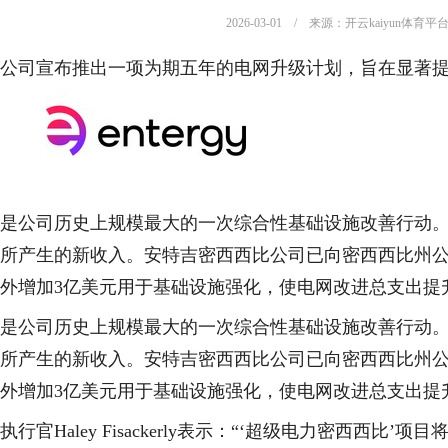
2026-03-01 / 来源：开云kaiyun体育平
公司宣布推出一项为期五年的电网升级计划，旨在显著
是公司历史上规模最大的一次综合性基础设施改善行动
所产生的新收入。安特吉密西西比公司已向密西西比州
外增加3亿美元用于基础设施强化，使电网改进总支出提升
是公司历史上规模最大的一次综合性基础设施改善行动
所产生的新收入。安特吉密西西比公司已向密西西比州
外增加3亿美元用于基础设施强化，使电网改进总支出提升
行官Haley Fisackerly表示：“‘超级电力密西西