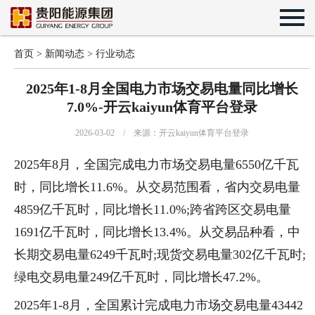
首页
>
新闻动态
>
行业动态
2025年1-8月全国电力市场交易电量同比增长
7.0%-开云kaiyun体育平台登录
2026-03-02 / 来源：开云kaiyun体育平台登录
2025年8月，全国完成电力市场交易电量6550亿千瓦
时，同比增长11.6%。从交易范围看，省内交易电量
4859亿千瓦时，同比增长11.0%;跨省跨区交易电量
1691亿千瓦时，同比增长13.4%。从交易品种看，中
长期交易电量6249千瓦时;现货交易电量302亿千瓦时;
绿电交易电量249亿千瓦时，同比增长47.2%。
2025年1-8月，全国累计完成电力市场交易电量43442