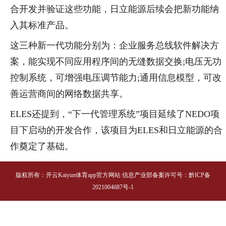
合开发并验证这些功能，日立能源后续会把新功能纳
入其标准产品。
这三种新一代功能分别为：企业服务总线软件解决方
案，能实现不同应用程序间的无缝数据交换;电压无功
控制系统，可增强电压调节能力;通用信息模型，可改
善运营商间的网络数据共享。
ELES还提到，“下一代管理系统”项目延续了NEDO项
目下启动的开发合作，该项目为ELES和日立能源的合
作奠定了基础。
版权所有：开云Kaiyun体育app官方网站 信息产业部备案许可号：黔I
CP备
2021004687号-1