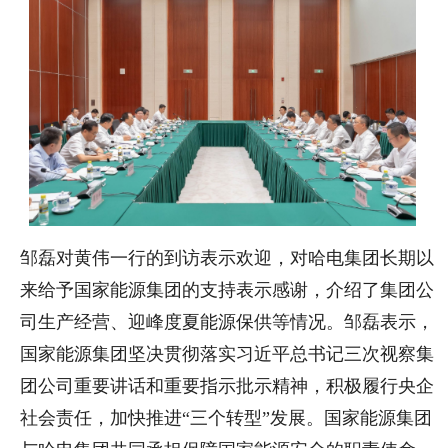
邹磊对黄伟一行的到访表示欢迎，对哈电集团长期以
来给予国家能源集团的支持表示感谢，介绍了集团公
司生产经营、迎峰度夏能源保供等情况。邹磊表示，
国家能源集团坚决贯彻落实习近平总书记三次视察集
团公司重要讲话和重要指示批示精神，积极履行央企
社会责任，加快推进“三个转型”发展。国家能源集团