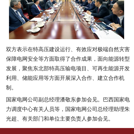
双方表示在特高压建设运行、有效应对极端自然灾害
保障电网安全等方面取得了合作成果，面向能源转型
发展，聚焦东北部特高压输电项目、可再生能源开发
利用、储能应用等方面开展深入合作、建立合作机
制。
国家电网公司副总经理潘敬东参加会见。巴西国家电
力调度中心有关人员等，国家电网公司总经理助理朱
光超、有关部门和单位主要负责人参加会见。