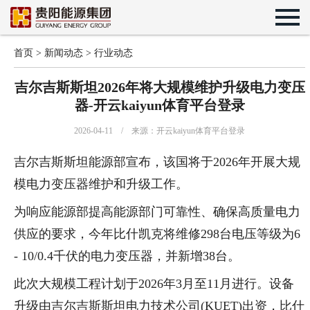
首页
>
新闻动态
>
行业动态
吉尔吉斯斯坦2026年将大规模维护升级电力变压
器-开云kaiyun体育平台登录
2026-04-11 / 来源：开云kaiyun体育平台登录
吉尔吉斯斯坦能源部宣布，该国将于2026年开展大规
模电力变压器维护和升级工作。
为响应能源部提高能源部门可靠性、确保高质量电力
供应的要求，今年比什凯克将维修298台电压等级为6
- 10/0.4千伏的电力变压器，并新增38台。
此次大规模工程计划于2026年3月至11月进行。设备
升级由吉尔吉斯斯坦电力技术公司(KUET)出资，比什