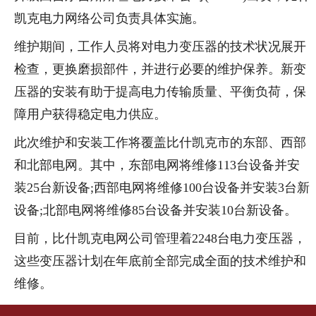
凯克电力网络公司负责具体实施。
维护期间，工作人员将对电力变压器的技术状况展开
检查，更换磨损部件，并进行必要的维护保养。新变
压器的安装有助于提高电力传输质量、平衡负荷，保
障用户获得稳定电力供应。
此次维护和安装工作将覆盖比什凯克市的东部、西部
和北部电网。其中，东部电网将维修113台设备并安
装25台新设备;西部电网将维修100台设备并安装3台新
设备;北部电网将维修85台设备并安装10台新设备。
目前，比什凯克电网公司管理着2248台电力变压器，
这些变压器计划在年底前全部完成全面的技术维护和
维修。