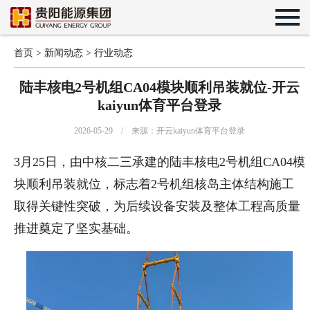
首页
>
新闻动态
>
行业动态
陆丰核电2号机组CA04模块顺利吊装就位-开云
kaiyun体育平台登录
2026-05-29 / 来源：开云kaiyun体育平台登录
3月25日，由中核二三承建的陆丰核电2号机组CA04模
块顺利吊装就位，标志着2号机组核岛主体结构施工
取得关键性突破，为后续设备安装及整体工程高质量
推进奠定了坚实基础。