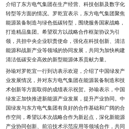
介绍了东方电气集团在生产经营、科技创新及数字化
转型等方面的情况。罗乾宜表示，东方电气集团聚焦
能源装备制造与绿色低碳转型，围绕服务国家战略，
打造精品集团。希望双方以战略合作框架协议为引
领，共担中央企业职责使命，强化在科技创新、清洁
能源和战新产业等领域的协同发展，共同为加快构建
清洁低碳安全高效的新型能源体系贡献力量。
孙瑜对罗乾宜一行到访表示欢迎，介绍了中国绿发产
业发展情况，并对东方电气集团在能源装备制造和技
术创新等方面取得的成绩表示祝贺。孙瑜表示，中国
绿发正加快推进新能源产业发展，提升产业协同。中
国绿发与东方电气集团有良好的合作基础和广阔的合
作空间，希望以本次战略合作为新起点，深化新能源
产业协同创新、前沿技术示范应用等领域合作，共同