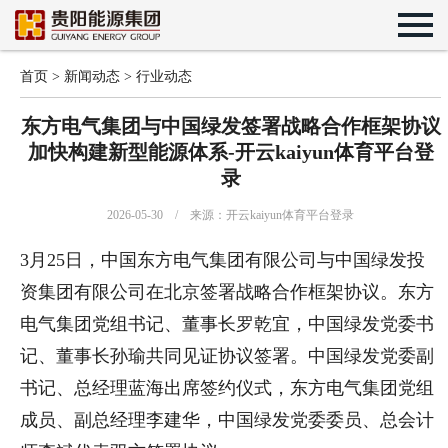
首页
>
新闻动态
>
行业动态
东方电气集团与中国绿发签署战略合作框架协议
加快构建新型能源体系-开云kaiyun体育平台登
录
2026-05-30 / 来源：开云kaiyun体育平台登录
3月25日，中国东方电气集团有限公司与中国绿发投
资集团有限公司在北京签署战略合作框架协议。东方
电气集团党组书记、董事长罗乾宜，中国绿发党委书
记、董事长孙瑜共同见证协议签署。中国绿发党委副
书记、总经理蓝海出席签约仪式，东方电气集团党组
成员、副总经理李建华，中国绿发党委委员、总会计