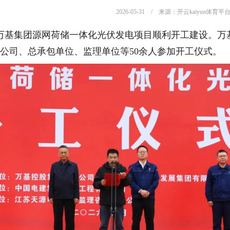
2026-05-31 / 来源：开云kaiyun体育平
，万基集团源网荷储一体化光伏发电项目顺利开工建设。
公司、总承包单位、监理单位等50余人参加开工仪式。