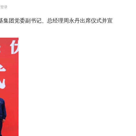
台登录
万基集团党委副书记、总经理周永丹出席仪式并宣