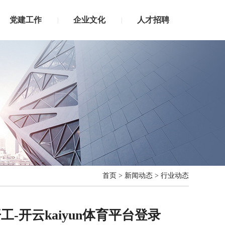
党建工作
企业文化
人才招聘
|
|
首页
>
新闻动态
>
行业动态
开云kaiyun体育平台登录