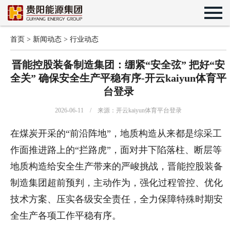
首页
>
新闻动态
>
行业动态
晋能控股装备制造集团：绷紧“安全弦” 把好“安
全关” 确保安全生产平稳有序-开云kaiyun体育平
台登录
2026-06-11 / 来源：开云kaiyun体育平台登录
在煤炭开采的“前沿阵地”，地质构造从来都是综采工
作面推进路上的“拦路虎”，面对井下陷落柱、断层等
地质构造给安全生产带来的严峻挑战，晋能控股装备
制造集团超前预判，主动作为，强化过程管控、优化
技术方案、压实各级安全责任，全力保障特殊时期安
全生产各项工作平稳有序。