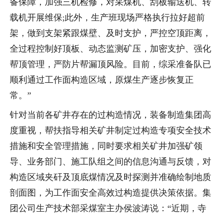
备保障，加强三机检修，对采煤机、刮板输送机、转
载机开展维保;此外，生产班现场严格执行拉好超前
架，做到支架紧跟煤壁、及时支护，严控空顶距离，
全过程控制好顶板、动态监测矿压，加密支护、强化
帮顶管理，严防片帮漏顶风险。目前，综采准备队已
顺利通过工作面构造区域，原煤生产逐步恢复正
常。”
针对当前各矿井存在的过构造情况，装备制造集团高
度重视，帮扶指导相关矿井制定过构造专项安全技术
措施和安全管理措施，同时要求相关矿井加强矿领
导、业务部门、施工队组之间的信息沟通与反馈，对
构造区域夹矸及顶底煤情况及时探测并准确绘制地质
剖面图，为工作面安全高效过构造提供决策依据。集
团公司生产技术部采煤室主办侯波涛说：“近期，寺