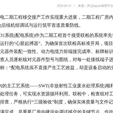
2026-06-13 / 来源：开云kaiyun体育平
电二期工程移交接产工作实现重大进展，二期工程厂房内首批系
为后续机组调试与运行筑牢首道质量防线。
LKU31系统(配电系统)作为二期工程首个接受联检的系统
运行的“心脏起搏器”。为确保首次联检高标准开局，项
元器件装配一致性、动力电缆力矩端接完成率、标牌标
查人员逐柜核对元器件型号与图纸，对每一处接线端子
称：“配电系统虽不直接产生工艺效益，却是设备启动的
房内的主工艺系统——SWT(非放射性工业废水处理系统)
处理任务，可实现水资源循环利用。联检中，检查组对
排查，严格执行“三级验收”制度，确保实体质量与文件
满完成，是重要厂房由建设向调试移交的关键节点，也吹