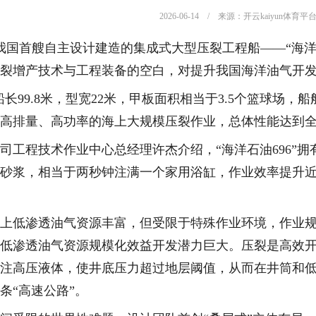
2026-06-14 / 来源：开云kaiyun体育平
，我国首艘自主设计建造的集成式大型压裂工程船——“海洋
裂增产技术与工程装备的空白，对提升我国海洋油气开
”船长99.8米，型宽22米，甲板面积相当于3.5个篮球
高排量、高功率的海上大规模压裂作业，总体性能达到
司工程技术作业中心总经理许杰介绍，“海洋石油696”
米砂浆，相当于两秒钟注满一个家用浴缸，作业效率提升近
上低渗透油气资源丰富，但受限于特殊作业环境，作业
低渗透油气资源规模化效益开发潜力巨大。压裂是高效
注高压液体，使井底压力超过地层阈值，从而在井筒和
条“高速公路”。