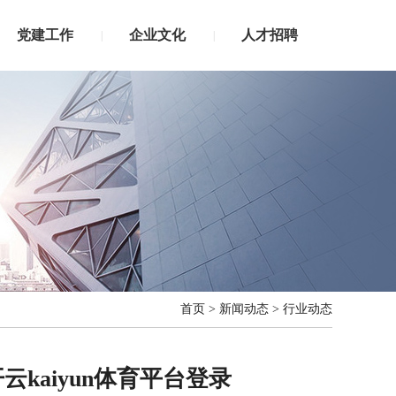
党建工作
企业文化
人才招聘
|
|
首页
>
新闻动态
>
行业动态
云kaiyun体育平台登录