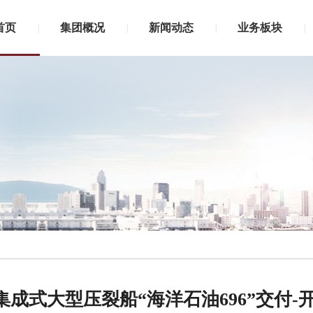
首页
集团概况
新闻动态
业务板块
|
|
|
|
集成式大型压裂船“海洋石油696”交付-开