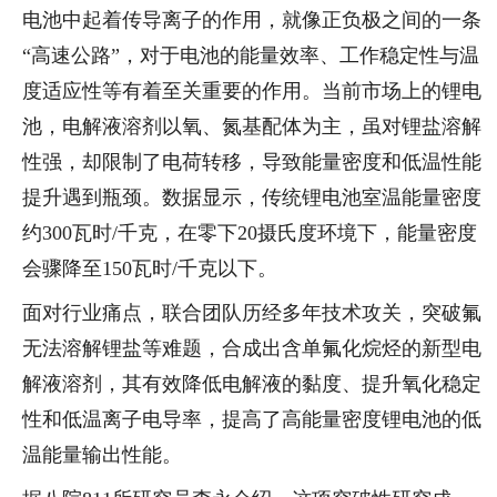
电池中起着传导离子的作用，就像正负极之间的一条
“高速公路”，对于电池的能量效率、工作稳定性与温
度适应性等有着至关重要的作用。当前市场上的锂电
池，电解液溶剂以氧、氮基配体为主，虽对锂盐溶解
性强，却限制了电荷转移，导致能量密度和低温性能
提升遇到瓶颈。数据显示，传统锂电池室温能量密度
约300瓦时/千克，在零下20摄氏度环境下，能量密度
会骤降至150瓦时/千克以下。
面对行业痛点，联合团队历经多年技术攻关，突破氟
无法溶解锂盐等难题，合成出含单氟化烷烃的新型电
解液溶剂，其有效降低电解液的黏度、提升氧化稳定
性和低温离子电导率，提高了高能量密度锂电池的低
温能量输出性能。