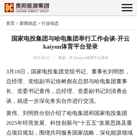
首页
>
新闻动态
>
行业动态
国家电投集团与哈电集团举行工作会谈-开云
kaiyun体育平台登录
2026-06-23 / 来源：开云kaiyun体育平台登录
3月18日，国家电投集团党组书记、董事长刘明胜，
总经理、党组副书记徐树彪在总部与哈电集团董事
长、党委书记黄伟，总经理、党委副书记刘清勇会
谈，就进一步深化务实合作进行交流。
黄伟、刘明胜分别介绍了哈电集团和国家电投集团
2025年经营发展、科技创新与“十五五”发展思路及重
点项目规划，围绕共同服务国家战略，深化能源领域