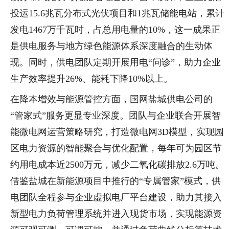
投运15.6兆瓦分布式光伏项目和1兆瓦储能电站，累计
发电1467万千瓦时，占总用电量的10%，这一成果正
是供电服务与地方绿色能源体系深度融合的生动体
现。同时，供电团队定期开展用电“问诊”，助力企业
生产效率提升26%、能耗下降10%以上。
在降本增效与能源管控方面，国网盐城供电公司的
“管家式”服务更显专业深度。团队与企业联合开展智
能微电网运营策略研究，打造微电网3D模型，实现园
区电力资源的智能聚合与优化配置，每年可为园区节
约用电成本近2500万元，减少二氧化碳排放2.6万吨。
借鉴盐城在新能源项目中推行的“专属管家”模式，供
电团队全程参与企业虚拟电厂平台建设，助力其接入
新型电力负荷管理系统并进入现货市场，实现能源资