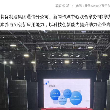
2026-06-27 / 来源：开云kaiyun体育平
装备制造集团通信分公司、新闻传媒中心联合举办“联学共建
素养与AI创新应用能力，以科技创新能力提升助力企业高