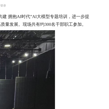
台登录
 拥抱AI时代”AI大模型专题培训，进一步提
质量发展。现场共有约300名干部职工参加。