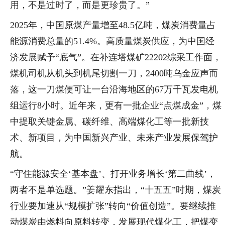
用，不是过时了，而是更珍贵了。”
2025年，中国原煤产量增至48.5亿吨，煤炭消费量占
能源消费总量的51.4%。高质量煤炭供应，为中国经
济发展赋予“底气”。在补连塔煤矿22202综采工作面，
煤机司机从机头到机尾切割一刀，2400吨乌金应声而
落，这一刀煤便可让一台沿海地区的67万千瓦发电机
组运行8小时。近年来，更有一批企业“点煤成金”，煤
中提取关键金属、碳纤维、高端煤化工等一批新技
术、新项目，为中国新兴产业、未来产业发展保驾护
航。
“守住能源安全‘基本盘’、打开业务增长‘第二曲线’，
两者不是单选题。”姜耀东指出，“十五五”时期，煤炭
行业要加速从“规模扩张”转向“价值创造”。要继续推
动煤炭由燃料向原料转变，发展现代煤化工，把煤变