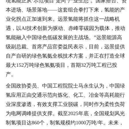
现氢能正从‘示范项目’走向‘产业生态’。国家搭台、资
本进场、场景落地——这套组合拳打下来，氢能的产
业化拐点正加速到来。远景氢能将抓住这一战略机
遇，以AI技术创新为驱动、赤峰零碳园为载体，推动
氢能融入中国绿色低碳发展的主战场。”远景能源高
级副总裁、首席产品官娄益民表示，目前，远景提供
自产自研的绿色氢氨全栈技术方案，并正在打造全球
最大152万吨绿色氢氨项目，首期32万吨工程已投
产。
全国政协委员、中国工程院院士马永生认为，中国绿
氢应用正由交通示范向炼化、化工、冶金等高耗能行
业深度渗透，有效支撑工业脱碳，同时作为柔性负荷
为电网调峰提供支撑。截至2025年底，全国规划风光
制氢项目达860个，制氢规模约1000万吨/年。未来，