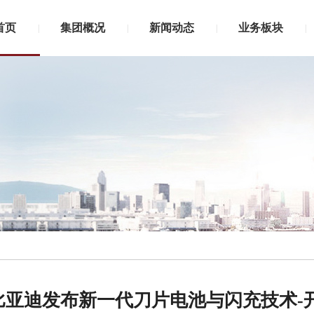
首页
集团概况
新闻动态
业务板块
|
|
|
|
比亚迪发布新一代刀片电池与闪充技术-开云