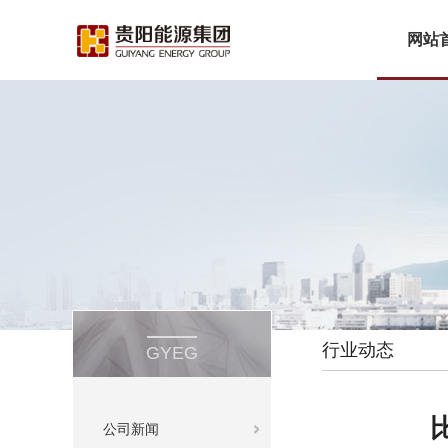
网站
行业动态
GYEG
公司新闻