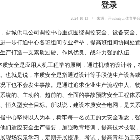
登录
2024-10-13 / 来源：开云kaiyun体育平
，盐城供电公司调控中心重点围绕调控安全、设备安全
进一步打通中心各班组间专业壁垒，提高班组间协同处
生产打造一支素质过硬、作风优良、战斗力强的队伍。
本质安全是应用人机工程学的原则，通过机械的设计者，
。也就是说，本质安全是指通过设计等手段使生产设备
况下也不会发生事故。是通过追求企业生产流程中人、
系统的、主动的、超前的、全面的事故预防安全工程体
、恒久型安全目标。所以说，建设本质安全电网，是关
指中心坚持以人为本，树牢每一名员工的大安全理念，
他们适应安全生产需要，加强教育培训，提高技术技能
展现场实景学习，定期开展授课、考试，提高青年员工安全