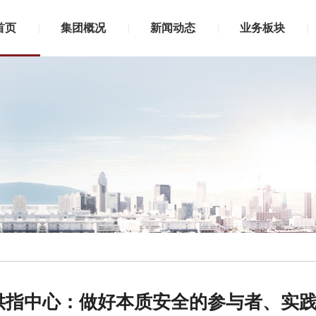
首页
集团概况
新闻动态
业务板块
|
|
|
|
指中心：做好本质安全的参与者、实践者和