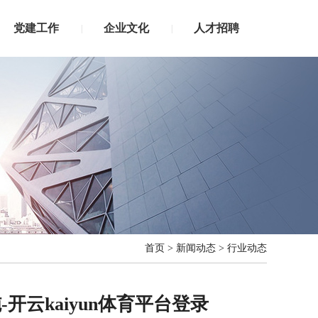
党建工作
企业文化
人才招聘
|
|
首页
>
新闻动态
>
行业动态
云kaiyun体育平台登录